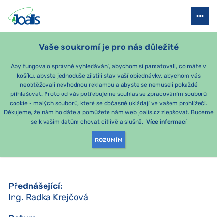
JOALIS AKADEMIE
STAŇTE SE PORADCEM
SEMINÁŘE
AKCE P
Vaše soukromí je pro nás důležité
Aby fungovalo správně vyhledávání, abychom si pamatovali, co máte v
košíku, abyste jednoduše zjistili stav vaší objednávky, abychom vás
ZPĚT
neobtěžovali nevhodnou reklamou a abyste se nemuseli pokaždé
přihlašovat. Proto od vás potřebujeme souhlas se zpracováním souborů
15. DUBNA
cookie - malých souborů, které se dočasně ukládají ve vašem prohlížeči.
Praha
Děkujeme, že nám ho dáte a pomůžete nám web joalis.cz zlepšovat. Budeme
se k vašim datům chovat citlivě a slušně.
Více informací
S1 - SALVIE, DIAGNOSTIKA
ROZUMÍM
NA SALVII
Přednášející
:
Ing. Radka Krejčová