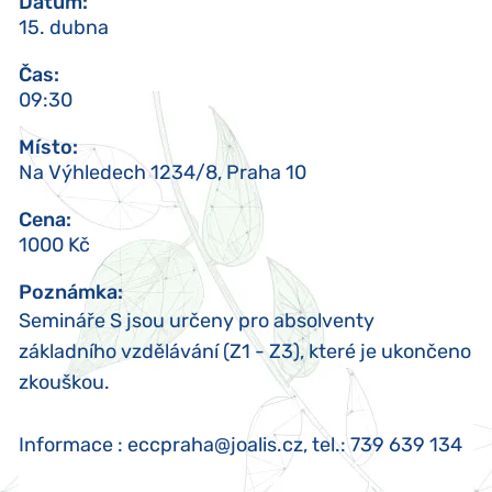
Datum
:
15. dubna
Čas
:
09:30
Místo
:
Na Výhledech 1234/8, Praha 10
Cena
:
1000 Kč
Poznámka
:
Semináře S jsou určeny pro absolventy
základního vzdělávání (Z1 - Z3), které je ukončeno
zkouškou.
Informace : eccpraha@joalis.cz, tel.: 739 639 134