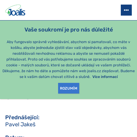
JOALIS AKADEMIE
STAŇTE SE PORADCEM
SEMINÁŘE
AKCE P
Vaše soukromí je pro nás důležité
Aby fungovalo správně vyhledávání, abychom si pamatovali, co máte v
košíku, abyste jednoduše zjistili stav vaší objednávky, abychom vás
ZPĚT
neobtěžovali nevhodnou reklamou a abyste se nemuseli pokaždé
přihlašovat. Proto od vás potřebujeme souhlas se zpracováním souborů
18. ČERVNA
cookie - malých souborů, které se dočasně ukládají ve vašem prohlížeči.
Brno
Děkujeme, že nám ho dáte a pomůžete nám web joalis.cz zlepšovat. Budeme
se k vašim datům chovat citlivě a slušně.
Více informací
S3 - DETOXIKAČNÍ TAKTIKA
ROZUMÍM
SE VŠEMI PREPARÁTY
Přednášející
:
Pavel Jakeš