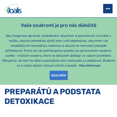
JOALIS AKADEMIE
STAŇTE SE PORADCEM
SEMINÁŘE
AKCE P
Vaše soukromí je pro nás důležité
Aby fungovalo správně vyhledávání, abychom si pamatovali, co máte v
košíku, abyste jednoduše zjistili stav vaší objednávky, abychom vás
ZPĚT
neobtěžovali nevhodnou reklamou a abyste se nemuseli pokaždé
přihlašovat. Proto od vás potřebujeme souhlas se zpracováním souborů
10. ČERVNA
cookie - malých souborů, které se dočasně ukládají ve vašem prohlížeči.
Ostatní
Děkujeme, že nám ho dáte a pomůžete nám web joalis.cz zlepšovat. Budeme
se k vašim datům chovat citlivě a slušně.
Více informací
S4 - PRINCIP
ROZUMÍM
INFORMAČNÍCH
PREPARÁTŮ A PODSTATA
DETOXIKACE