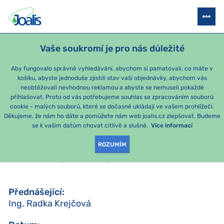
JOALIS AKADEMIE
STAŇTE SE PORADCEM
SEMINÁŘE
AKCE P
Vaše soukromí je pro nás důležité
Aby fungovalo správně vyhledávání, abychom si pamatovali, co máte v
košíku, abyste jednoduše zjistili stav vaší objednávky, abychom vás
ZPĚT
neobtěžovali nevhodnou reklamou a abyste se nemuseli pokaždé
přihlašovat. Proto od vás potřebujeme souhlas se zpracováním souborů
22. ŘÍJNA
cookie - malých souborů, které se dočasně ukládají ve vašem prohlížeči.
Praha
Děkujeme, že nám ho dáte a pomůžete nám web joalis.cz zlepšovat. Budeme
se k vašim datům chovat citlivě a slušně.
Více informací
Z2 - DETOXIKACE PODLE
ROZUMÍM
PENTAGRAMU
Přednášející
:
Ing. Radka Krejčová