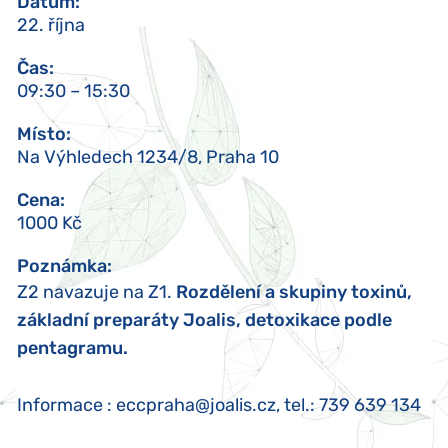
Datum
:
22. října
Čas
:
09:30 – 15:30
Místo
:
Na Výhledech 1234/8, Praha 10
Cena
:
1000 Kč
Poznámka
:
Z2 navazuje na Z1.
Rozdělení a skupiny toxinů,
základní preparáty Joalis, detoxikace podle
pentagramu.
Informace : eccpraha@joalis.cz, tel.: 739 639 134