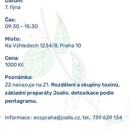
Datum
:
7. října
Čas
:
09:30 – 15:30
Místo
:
Na Výhledech 1234/8, Praha 10
Cena
:
1000 Kč
Poznámka
:
Z2 navazuje na Z1.
Rozdělení a skupiny toxinů,
základní preparáty Joalis, detoxikace podle
pentagramu.
Informace : eccpraha@joalis.cz, tel.: 739 639 134