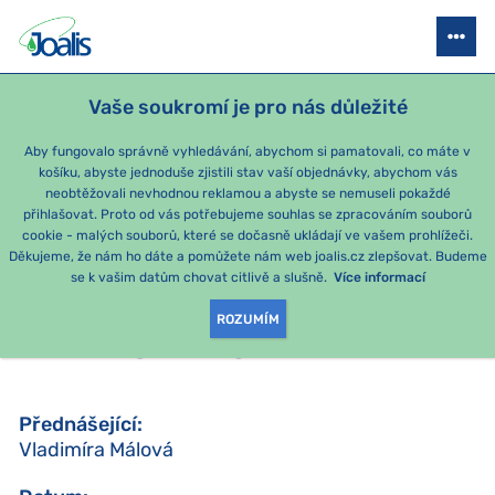
JOALIS AKADEMIE
STAŇTE SE PORADCEM
SEMINÁŘE
AKCE P
Vaše soukromí je pro nás důležité
Aby fungovalo správně vyhledávání, abychom si pamatovali, co máte v
košíku, abyste jednoduše zjistili stav vaší objednávky, abychom vás
ZPĚT
neobtěžovali nevhodnou reklamou a abyste se nemuseli pokaždé
přihlašovat. Proto od vás potřebujeme souhlas se zpracováním souborů
7. ŘÍJNA
cookie - malých souborů, které se dočasně ukládají ve vašem prohlížeči.
Praha
Děkujeme, že nám ho dáte a pomůžete nám web joalis.cz zlepšovat. Budeme
se k vašim datům chovat citlivě a slušně.
Více informací
Z2 - DETOXIKACE PODLE
ROZUMÍM
PENTAGRAMU
Přednášející
:
Vladimíra Málová