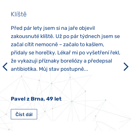
Klíště
Před pár lety jsem si na jaře objevil
zakousnuté klíště. Už po pár týdnech jsem se
začal cítit nemocně – začalo to kašlem,
přidaly se horečky. Lékař mi po vyšetření řekl,
že vykazuji příznaky boreliózy a předepsal
antibiotika. Můj stav postupně...
Pavel z Brna, 49 let
Číst dál