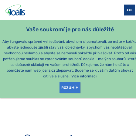
PRODUKTY
PODLE OBTÍŽÍ
SEZÓNNÍ BALÍČKY
PRO DĚTI
PO
Vaše soukromí je pro nás důležité
e-shop Joalis
Aby fungovalo správně vyhledávání, abychom si pamatovali, co máte v košíku
abyste jednoduše zjistili stav vaší objednávky, abychom vás neobtěžovali
nevhodnou reklamou a abyste se nemuseli pokaždé přihlašovat. Proto od vá
potřebujeme souhlas se zpracováním souborů cookie - malých souborů, kter
se dočasně ukládají ve vašem prohlížeči. Děkujeme, že nám ho dáte a
OMLOUVÁME SE, ALE
pomůžete nám web joalis.cz zlepšovat. Budeme se k vašim datům chovat
citlivě a slušně.
Více informací
TATO STRÁNKA
ROZUMÍM
NEEXISTUJE.