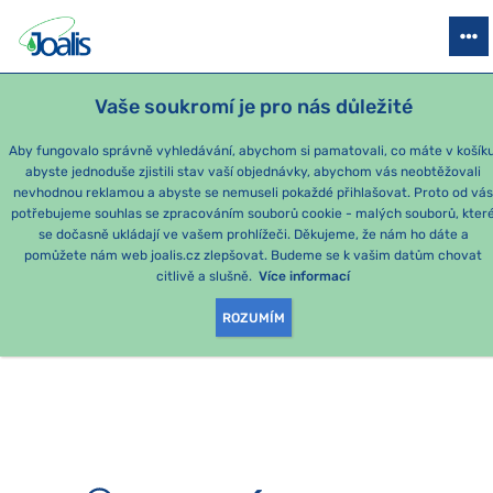
PRODUKTY
PODLE OBTÍŽÍ
SEZÓNNÍ BALÍČKY
PRO DĚTI
PO
Vaše soukromí je pro nás důležité
e-shop Joalis
Aby fungovalo správně vyhledávání, abychom si pamatovali, co máte v košíku
abyste jednoduše zjistili stav vaší objednávky, abychom vás neobtěžovali
nevhodnou reklamou a abyste se nemuseli pokaždé přihlašovat. Proto od vá
potřebujeme souhlas se zpracováním souborů cookie - malých souborů, kter
se dočasně ukládají ve vašem prohlížeči. Děkujeme, že nám ho dáte a
OMLOUVÁME SE, ALE
pomůžete nám web joalis.cz zlepšovat. Budeme se k vašim datům chovat
citlivě a slušně.
Více informací
TATO STRÁNKA
ROZUMÍM
NEEXISTUJE.