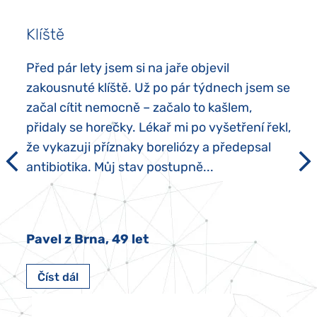
Klíště
Před pár lety jsem si na jaře objevil
zakousnuté klíště. Už po pár týdnech jsem se
začal cítit nemocně – začalo to kašlem,
přidaly se horečky. Lékař mi po vyšetření řekl,
že vykazuji příznaky boreliózy a předepsal
antibiotika. Můj stav postupně...
Pavel z Brna, 49 let
Číst dál