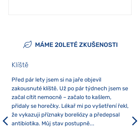
MÁME 20LETÉ ZKUŠENOSTI
Klíště
Před pár lety jsem si na jaře objevil
zakousnuté klíště. Už po pár týdnech jsem se
začal cítit nemocně – začalo to kašlem,
přidaly se horečky. Lékař mi po vyšetření řekl,
že vykazuji příznaky boreliózy a předepsal
antibiotika. Můj stav postupně...