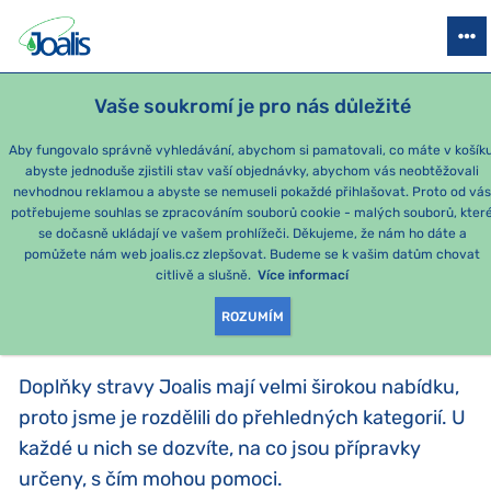
PRODUKTY
PODLE OBTÍŽÍ
SEZÓNNÍ BALÍČKY
PRO DĚTI
PO
Vaše soukromí je pro nás důležité
e-shop Joalis
PODLE KATEGORIE
Aby fungovalo správně vyhledávání, abychom si pamatovali, co máte v košíku
abyste jednoduše zjistili stav vaší objednávky, abychom vás neobtěžovali
Joalis dreny
nevhodnou reklamou a abyste se nemuseli pokaždé přihlašovat. Proto od vá
potřebujeme souhlas se zpracováním souborů cookie - malých souborů, kter
se dočasně ukládají ve vašem prohlížeči. Děkujeme, že nám ho dáte a
PRODUKTY PODLE
pomůžete nám web joalis.cz zlepšovat. Budeme se k vašim datům chovat
citlivě a slušně.
Více informací
KATEGORIE
:
PODLE KATEGORIE
ROZUMÍM
Doplňky stravy Joalis mají velmi širokou nabídku,
proto jsme je rozdělili do přehledných kategorií. U
každé u nich se dozvíte, na co jsou přípravky
určeny, s čím mohou pomoci.