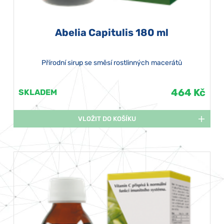
Abelia Capitulis 180 ml
Přírodní sirup se směsí rostlinných macerátů
464 Kč
SKLADEM
VLOŽIT DO KOŠÍKU