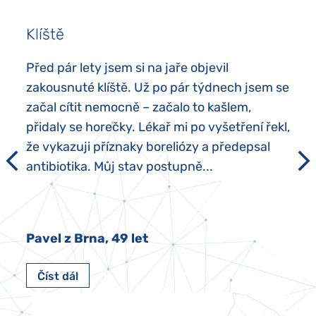
Klíště
Před pár lety jsem si na jaře objevil
zakousnuté klíště. Už po pár týdnech jsem se
začal cítit nemocně – začalo to kašlem,
přidaly se horečky. Lékař mi po vyšetření řekl,
že vykazuji příznaky boreliózy a předepsal
antibiotika. Můj stav postupně...
Pavel z Brna, 49 let
Číst dál