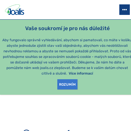
PRODUKTY
PODLE OBTÍŽÍ
SEZÓNNÍ BALÍČKY
PRO DĚTI
PO
Vaše soukromí je pro nás důležité
e-shop Joalis
Aby fungovalo správně vyhledávání, abychom si pamatovali, co máte v košíku
abyste jednoduše zjistili stav vaší objednávky, abychom vás neobtěžovali
nevhodnou reklamou a abyste se nemuseli pokaždé přihlašovat. Proto od vá
potřebujeme souhlas se zpracováním souborů cookie - malých souborů, kter
se dočasně ukládají ve vašem prohlížeči. Děkujeme, že nám ho dáte a
OMLOUVÁME SE, ALE
pomůžete nám web joalis.cz zlepšovat. Budeme se k vašim datům chovat
citlivě a slušně.
Více informací
TATO STRÁNKA
ROZUMÍM
NEEXISTUJE.