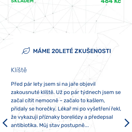
464 Kč
SKLADEM
MÁME 20LETÉ ZKUŠENOSTI
Klíště
Před pár lety jsem si na jaře objevil
zakousnuté klíště. Už po pár týdnech jsem se
začal cítit nemocně – začalo to kašlem,
přidaly se horečky. Lékař mi po vyšetření řekl,
že vykazuji příznaky boreliózy a předepsal
antibiotika. Můj stav postupně...