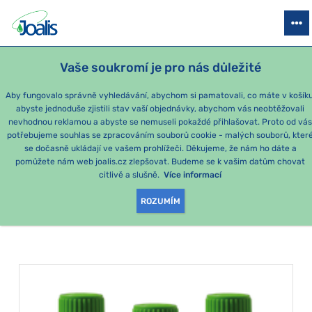
PRODUKTY
PODLE OBTÍŽÍ
SEZÓNNÍ BALÍČKY
PRO DĚTI
PO
Vaše soukromí je pro nás důležité
e-shop Joalis
Podle obtíží
DÝCHÁNÍ, DÝCHACÍ CESTY
Dutin
Aby fungovalo správně vyhledávání, abychom si pamatovali, co máte v košíku
abyste jednoduše zjistili stav vaší objednávky, abychom vás neobtěžovali
Dutiny
nevhodnou reklamou a abyste se nemuseli pokaždé přihlašovat. Proto od vá
potřebujeme souhlas se zpracováním souborů cookie - malých souborů, kter
se dočasně ukládají ve vašem prohlížeči. Děkujeme, že nám ho dáte a
PRODUKTY PODLE
pomůžete nám web joalis.cz zlepšovat. Budeme se k vašim datům chovat
citlivě a slušně.
Více informací
KATEGORIE
:
DUTINY
ROZUMÍM