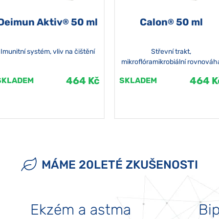
Deimun Aktiv
50 ml
Calon
50 ml
®
®
Imunitní systém, vliv na čištění
Střevní trakt,
mikroflóramikrobiální rovnováh
464 Kč
464 K
SKLADEM
SKLADEM
MÁME 20LETÉ ZKUŠENOSTI
Ekzém a astma
Bip