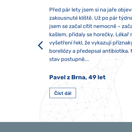
elých třech letech
Před pár lety jsem si na jaře objevi
atypický autismus.
zakousnuté klíště. Už po pár týdn
evily hned po
jsem se začal cítit nemocně – zača
ěla sací reflex,
kašlem, přidaly se horečky. Lékař 
h dětí“ vrozený.
vyšetření řekl, že vykazuji příznak
y jsme ji museli
boreliózy a předepsal antibiotika.
stav postupně...
 Nový Jičín
Pavel z Brna, 49 let
Číst dál