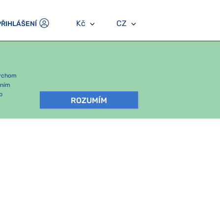
Kč
CZ
PŘIHLÁŠENÍ
bychom
áním
b
ROZUMÍM