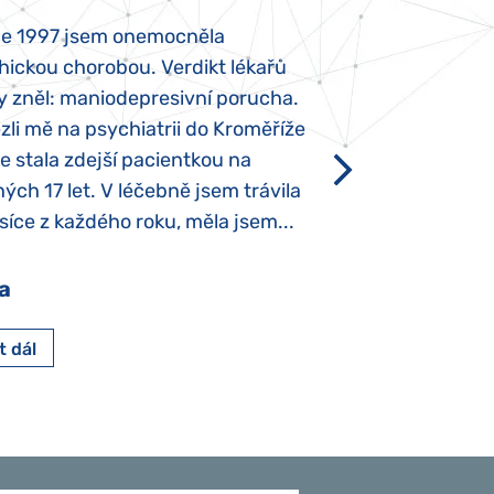
ce 1997 jsem onemocněla
Mojí dcerce byl v
hickou chorobou. Verdikt lékařů
diagnostikován tz
y zněl: maniodepresivní porucha.
První příznaky se
li mě na psychiatrii do Kroměříže
narození, Rozálka 
se stala zdejší pacientkou na
který je u „normál
ých 17 let. V léčebně jsem trávila
Po půl roce života
íce z každého roku, měla jsem...
krmit odstříkaným
a
Pavlína Pešato
t dál
Číst dál