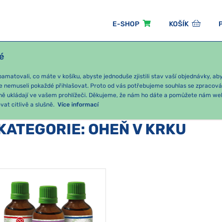
E-SHOP
KOŠÍK
é
ÓNNÍ BALÍČKY
PRO DĚTI
PODLE KATEGORIE
matovali, co máte v košíku, abyste jednoduše zjistili stav vaší objednávky, a
e nemuseli pokaždé přihlašovat. Proto od vás potřebujeme souhlas se zpracov
ně ukládají ve vašem prohlížeči. Děkujeme, že nám ho dáte a pomůžete nám we
UNITA
Oheň v krku
at citlivě a slušně.
Více informací
KATEGORIE
:
OHEŇ V KRKU