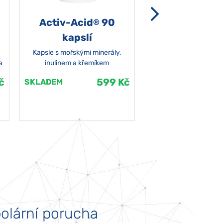
Activ-Acid
90
Non-grata 5
®
kapslí
Kapsle s mořskými minerály,
a
inulinem a křemíkem
č
599 Kč
SKLADEM
SKLADEM
olární porucha
Autismus