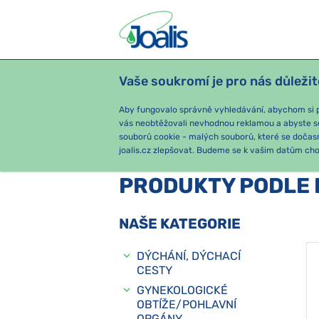
Vaše soukromí je pro nás důležit
PRODUKTY
PODLE OBTÍŽÍ
SEZ
Aby fungovalo správně vyhledávání, abychom si pa
vás neobtěžovali nevhodnou reklamou a abyste s
souborů cookie - malých souborů, které se dočas
e-shop Joalis
Podle obtíží
IM
joalis.cz zlepšovat. Budeme se k vašim datům chov
PRODUKTY PODLE 
NAŠE KATEGORIE
DÝCHÁNÍ, DÝCHACÍ
CESTY
GYNEKOLOGICKÉ
OBTÍŽE/POHLAVNÍ
ORGÁNY