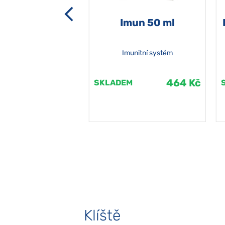
-grata 50 ml
Imun 50 ml
Imunitní systém
464 Kč
464 Kč
EM
SKLADEM
Klíště