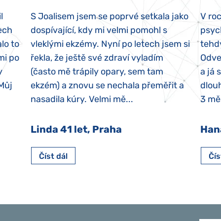
l
S Joalisem jsem se poprvé setkala jako
V ro
ech
dospívající, kdy mi velmi pomohl s
psyc
lo to
vleklými ekzémy. Nyní po letech jsem si
tehd
mi po
řekla, že ještě své zdraví vyladím
Odvez
y
(často mě trápily opary, sem tam
a já 
 Můj
ekzém) a znovu se nechala přeměřit a
dlouh
nasadila kúry. Velmi mě...
3 měs
Linda 41 let, Praha
Han
Číst dál
Čís