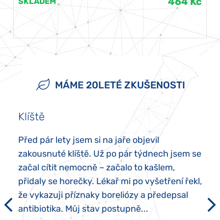
464 Kč
SKLADEM
MÁME 20LETÉ ZKUŠENOSTI
Klíště
Před pár lety jsem si na jaře objevil
zakousnuté klíště. Už po pár týdnech jsem se
začal cítit nemocně – začalo to kašlem,
přidaly se horečky. Lékař mi po vyšetření řekl,
že vykazuji příznaky boreliózy a předepsal
antibiotika. Můj stav postupně...