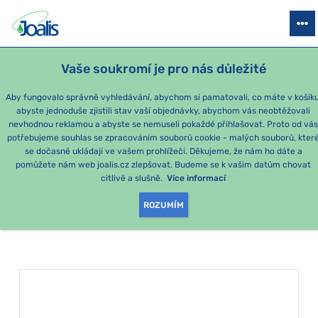
PRODUKTY
PODLE OBTÍŽÍ
SEZÓNNÍ BALÍČKY
PRO DĚTI
PO
Vaše soukromí je pro nás důležité
e-shop Joalis
Podle obtíží
TRÁVENÍ A TRÁVICÍ SYSTÉM
Stře
Aby fungovalo správně vyhledávání, abychom si pamatovali, co máte v košíku
abyste jednoduše zjistili stav vaší objednávky, abychom vás neobtěžovali
Střevní mikroflóra
nevhodnou reklamou a abyste se nemuseli pokaždé přihlašovat. Proto od vá
potřebujeme souhlas se zpracováním souborů cookie - malých souborů, kter
se dočasně ukládají ve vašem prohlížeči. Děkujeme, že nám ho dáte a
PRODUKTY PODLE
pomůžete nám web joalis.cz zlepšovat. Budeme se k vašim datům chovat
citlivě a slušně.
Více informací
KATEGORIE
:
STŘEVNÍ MIKROFLÓRA
ROZUMÍM