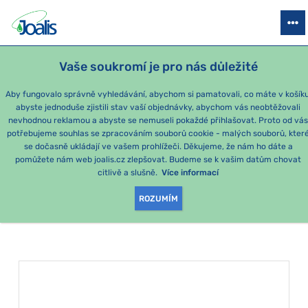
PRODUKTY
PODLE OBTÍŽÍ
SEZÓNNÍ BALÍČKY
PRO DĚTI
PO
Vaše soukromí je pro nás důležité
e-shop Joalis
Podle obtíží
ORGÁNY
Střeva
Aby fungovalo správně vyhledávání, abychom si pamatovali, co máte v košíku
abyste jednoduše zjistili stav vaší objednávky, abychom vás neobtěžovali
Střeva
nevhodnou reklamou a abyste se nemuseli pokaždé přihlašovat. Proto od vá
potřebujeme souhlas se zpracováním souborů cookie - malých souborů, kter
se dočasně ukládají ve vašem prohlížeči. Děkujeme, že nám ho dáte a
PRODUKTY PODLE
pomůžete nám web joalis.cz zlepšovat. Budeme se k vašim datům chovat
citlivě a slušně.
Více informací
KATEGORIE
:
STŘEVA
ROZUMÍM