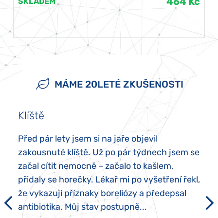
464 Kč
SKLADEM
MÁME 20LETÉ ZKUŠENOSTI
Klíště
Před pár lety jsem si na jaře objevil
zakousnuté klíště. Už po pár týdnech jsem se
začal cítit nemocně – začalo to kašlem,
přidaly se horečky. Lékař mi po vyšetření řekl,
že vykazuji příznaky boreliózy a předepsal
antibiotika. Můj stav postupně...