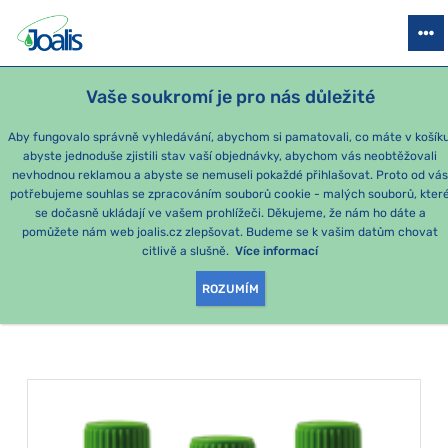
PRODUKTY
PODLE OBTÍŽÍ
SEZÓNNÍ BALÍČKY
PRO DĚTI
PO
Vaše soukromí je pro nás důležité
e-shop Joalis
Podle obtíží
DÝCHÁNÍ, DÝCHACÍ CESTY
Plíce
Aby fungovalo správně vyhledávání, abychom si pamatovali, co máte v košíku
abyste jednoduše zjistili stav vaší objednávky, abychom vás neobtěžovali
Plíce
nevhodnou reklamou a abyste se nemuseli pokaždé přihlašovat. Proto od vá
potřebujeme souhlas se zpracováním souborů cookie - malých souborů, kter
se dočasně ukládají ve vašem prohlížeči. Děkujeme, že nám ho dáte a
PRODUKTY PODLE
pomůžete nám web joalis.cz zlepšovat. Budeme se k vašim datům chovat
citlivě a slušně.
Více informací
KATEGORIE
:
PLÍCE
ROZUMÍM