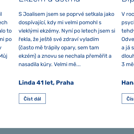
l
S Joalisem jsem se poprvé setkala jako
V ro
ech
dospívající, kdy mi velmi pomohl s
psyc
lo to
vleklými ekzémy. Nyní po letech jsem si
tehd
mi po
řekla, že ještě své zdraví vyladím
Odvez
y
(často mě trápily opary, sem tam
a já 
 Můj
ekzém) a znovu se nechala přeměřit a
dlouh
nasadila kúry. Velmi mě...
3 měs
Linda 41 let, Praha
Han
Číst dál
Čís