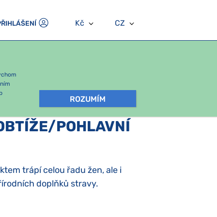
Kč
CZ
PŘIHLÁŠENÍ
bychom
áním
b
ROZUMÍM
OBTÍŽE/POHLAVNÍ
ktem trápí celou řadu žen, ale i
řírodních doplňků stravy.