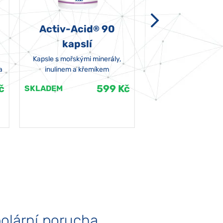
Activ-Acid
90
Non-grata 5
®
kapslí
Kapsle s mořskými minerály,
a
inulinem a křemíkem
č
599 Kč
SKLADEM
SKLADEM
olární porucha
Autismus