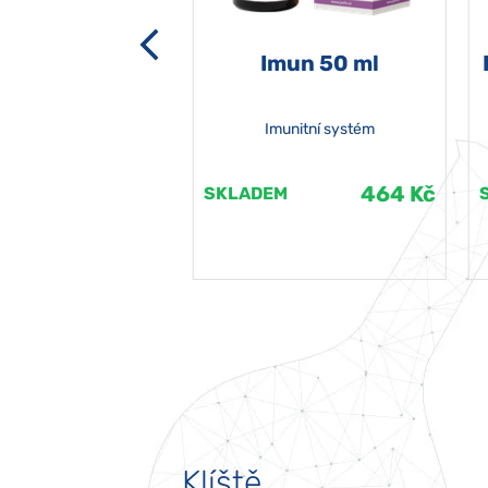
-grata 50 ml
Imun 50 ml
Imunitní systém
464 Kč
464 Kč
EM
SKLADEM
Klíště