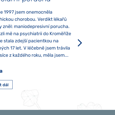
ce 1997 jsem onemocněla
Mojí dcerce byl v
hickou chorobou. Verdikt lékařů
diagnostikován tz
y zněl: maniodepresivní porucha.
První příznaky se
li mě na psychiatrii do Kroměříže
narození, Rozálka 
se stala zdejší pacientkou na
který je u „normál
ých 17 let. V léčebně jsem trávila
Po půl roce života
íce z každého roku, měla jsem...
krmit odstříkaným
a
Pavlína Pešato
t dál
Číst dál