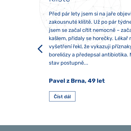
elých třech letech
Před pár lety jsem si na jaře objevi
atypický autismus.
zakousnuté klíště. Už po pár týdn
evily hned po
jsem se začal cítit nemocně – zača
ěla sací reflex,
kašlem, přidaly se horečky. Lékař 
h dětí“ vrozený.
vyšetření řekl, že vykazuji příznak
y jsme ji museli
boreliózy a předepsal antibiotika.
stav postupně...
 Nový Jičín
Pavel z Brna, 49 let
Číst dál