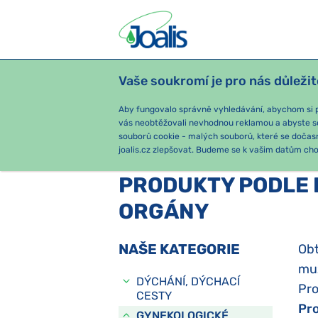
Vaše soukromí je pro nás důležit
PRODUKTY
PODLE OBTÍŽÍ
SEZ
Aby fungovalo správně vyhledávání, abychom si pa
vás neobtěžovali nevhodnou reklamou a abyste s
souborů cookie - malých souborů, které se dočas
e-shop Joalis
Podle obtíží
GY
joalis.cz zlepšovat. Budeme se k vašim datům chov
PRODUKTY PODLE 
ORGÁNY
NAŠE KATEGORIE
Obt
muž
DÝCHÁNÍ, DÝCHACÍ
Pro
CESTY
Pro
GYNEKOLOGICKÉ