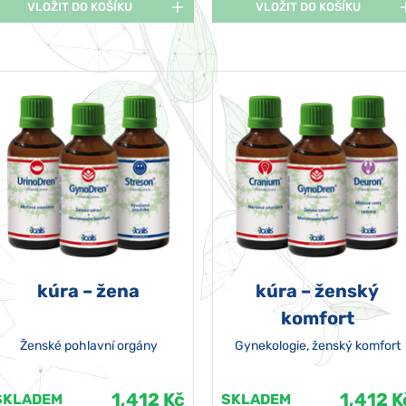
VLOŽIT DO KOŠÍKU
VLOŽIT DO KOŠÍKU
kúra – žena
kúra – ženský
komfort
Ženské pohlavní orgány
Gynekologie, ženský komfort
1,412 Kč
1,412 K
SKLADEM
SKLADEM