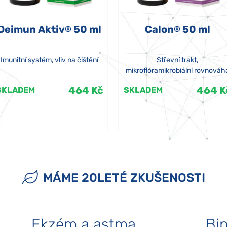
Deimun Aktiv
50 ml
Calon
50 ml
®
®
Imunitní systém, vliv na čištění
Střevní trakt,
mikroflóramikrobiální rovnováh
464 Kč
464 K
SKLADEM
SKLADEM
MÁME 20LETÉ ZKUŠENOSTI
Ekzém a astma
Bip