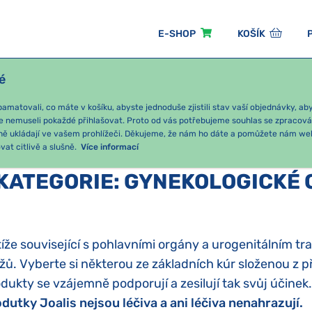
E-SHOP
KOŠÍK
é
ÓNNÍ BALÍČKY
PRO DĚTI
PODLE KATEGORIE
matovali, co máte v košíku, abyste jednoduše zjistili stav vaší objednávky, a
e nemuseli pokaždé přihlašovat. Proto od vás potřebujeme souhlas se zpracov
ně ukládají ve vašem prohlížeči. Děkujeme, že nám ho dáte a pomůžete nám we
NEKOLOGICKÉ OBTÍŽE/POHLAVNÍ ORGÁNY
at citlivě a slušně.
Více informací
KATEGORIE
:
GYNEKOLOGICKÉ 
íže související s pohlavními orgány a urogenitálním tra
ů. Vyberte si některou ze základních kúr složenou z p
dukty se vzájemně podporují a zesilují tak svůj účinek.
dutky Joalis nejsou léčiva a ani léčiva nenahrazují.