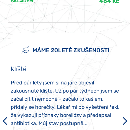
464 Kč
SKLADEM
MÁME 20LETÉ ZKUŠENOSTI
Klíště
Před pár lety jsem si na jaře objevil
zakousnuté klíště. Už po pár týdnech jsem se
začal cítit nemocně – začalo to kašlem,
přidaly se horečky. Lékař mi po vyšetření řekl,
že vykazuji příznaky boreliózy a předepsal
antibiotika. Můj stav postupně...