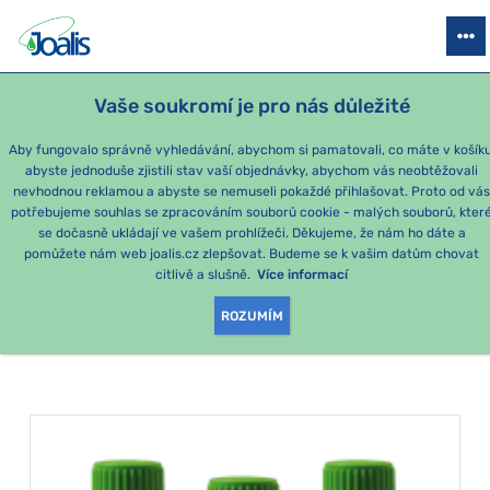
PRODUKTY
PODLE OBTÍŽÍ
SEZÓNNÍ BALÍČKY
PRO DĚTI
PO
Vaše soukromí je pro nás důležité
e-shop Joalis
Podle obtíží
PSYCHIKA
Výkyvy nálad
Aby fungovalo správně vyhledávání, abychom si pamatovali, co máte v košíku
abyste jednoduše zjistili stav vaší objednávky, abychom vás neobtěžovali
Výkyvy nálad
nevhodnou reklamou a abyste se nemuseli pokaždé přihlašovat. Proto od vá
potřebujeme souhlas se zpracováním souborů cookie - malých souborů, kter
se dočasně ukládají ve vašem prohlížeči. Děkujeme, že nám ho dáte a
PRODUKTY PODLE
pomůžete nám web joalis.cz zlepšovat. Budeme se k vašim datům chovat
citlivě a slušně.
Více informací
KATEGORIE
:
VÝKYVY NÁLAD
ROZUMÍM