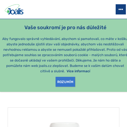
PRODUKTY
PODLE OBTÍŽÍ
SEZÓNNÍ BALÍČKY
PRO DĚTI
PO
Vaše soukromí je pro nás důležité
Aby fungovalo správně vyhledávání, abychom si pamatovali, co máte v košíku
abyste jednoduše zjistili stav vaší objednávky, abychom vás neobtěžovali
Kapsle
nevhodnou reklamou a abyste se nemuseli pokaždé přihlašovat. Proto od vá
potřebujeme souhlas se zpracováním souborů cookie - malých souborů, kter
se dočasně ukládají ve vašem prohlížeči. Děkujeme, že nám ho dáte a
PRODUKTY PODLE
pomůžete nám web joalis.cz zlepšovat. Budeme se k vašim datům chovat
citlivě a slušně.
Více informací
KATEGORIE
:
KAPSLE
ROZUMÍM