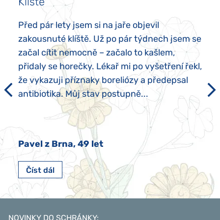
Klíště
Před pár lety jsem si na jaře objevil
zakousnuté klíště. Už po pár týdnech jsem se
začal cítit nemocně – začalo to kašlem,
přidaly se horečky. Lékař mi po vyšetření řekl,
že vykazuji příznaky boreliózy a předepsal
antibiotika. Můj stav postupně...
Pavel z Brna, 49 let
Číst dál
NOVINKY DO SCHRÁNKY
: