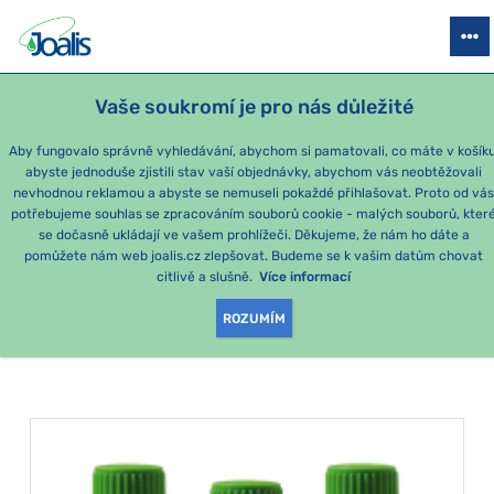
PRODUKTY
PODLE OBTÍŽÍ
SEZÓNNÍ BALÍČKY
PRO DĚTI
PO
Vaše soukromí je pro nás důležité
Aby fungovalo správně vyhledávání, abychom si pamatovali, co máte v košíku
abyste jednoduše zjistili stav vaší objednávky, abychom vás neobtěžovali
Imunita - nevyvážená
nevhodnou reklamou a abyste se nemuseli pokaždé přihlašovat. Proto od vá
potřebujeme souhlas se zpracováním souborů cookie - malých souborů, kter
se dočasně ukládají ve vašem prohlížeči. Děkujeme, že nám ho dáte a
PRODUKTY PODLE
pomůžete nám web joalis.cz zlepšovat. Budeme se k vašim datům chovat
citlivě a slušně.
Více informací
KATEGORIE
:
IMUNITA - NEVYVÁŽENÁ
ROZUMÍM