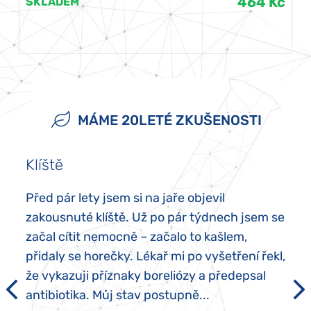
464 Kč
SKLADEM
MÁME 20LETÉ ZKUŠENOSTI
Klíště
Před pár lety jsem si na jaře objevil
zakousnuté klíště. Už po pár týdnech jsem se
začal cítit nemocně – začalo to kašlem,
přidaly se horečky. Lékař mi po vyšetření řekl,
že vykazuji příznaky boreliózy a předepsal
antibiotika. Můj stav postupně...