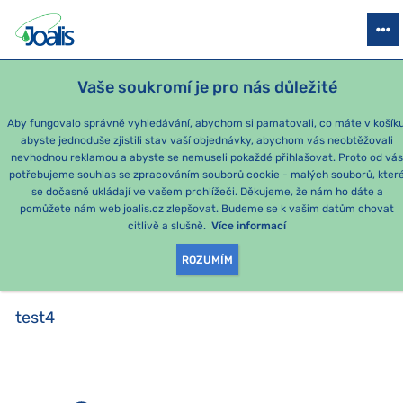
PRODUKTY
PODLE OBTÍŽÍ
SEZÓNNÍ BALÍČKY
PRO DĚTI
PO
Vaše soukromí je pro nás důležité
Aby fungovalo správně vyhledávání, abychom si pamatovali, co máte v košíku
abyste jednoduše zjistili stav vaší objednávky, abychom vás neobtěžovali
test4
nevhodnou reklamou a abyste se nemuseli pokaždé přihlašovat. Proto od vá
potřebujeme souhlas se zpracováním souborů cookie - malých souborů, kter
se dočasně ukládají ve vašem prohlížeči. Děkujeme, že nám ho dáte a
PRODUKTY PODLE
pomůžete nám web joalis.cz zlepšovat. Budeme se k vašim datům chovat
citlivě a slušně.
Více informací
KATEGORIE
:
TEST4
ROZUMÍM
test4