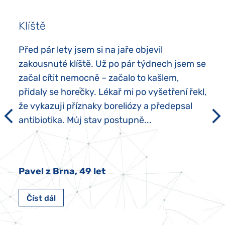
Klíště
Před pár lety jsem si na jaře objevil
zakousnuté klíště. Už po pár týdnech jsem se
začal cítit nemocně – začalo to kašlem,
přidaly se horečky. Lékař mi po vyšetření řekl,
že vykazuji příznaky boreliózy a předepsal
antibiotika. Můj stav postupně...
Pavel z Brna, 49 let
Číst dál