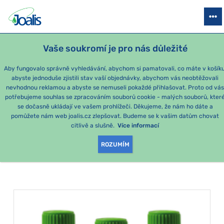
PRODUKTY
PODLE OBTÍŽÍ
SEZÓNNÍ BALÍČKY
PRO DĚTI
PO
Vaše soukromí je pro nás důležité
Aby fungovalo správně vyhledávání, abychom si pamatovali, co máte v košíku
abyste jednoduše zjistili stav vaší objednávky, abychom vás neobtěžovali
Toxiny
nevhodnou reklamou a abyste se nemuseli pokaždé přihlašovat. Proto od vá
potřebujeme souhlas se zpracováním souborů cookie - malých souborů, kter
se dočasně ukládají ve vašem prohlížeči. Děkujeme, že nám ho dáte a
PRODUKTY PODLE
pomůžete nám web joalis.cz zlepšovat. Budeme se k vašim datům chovat
citlivě a slušně.
Více informací
KATEGORIE
:
TOXINY
ROZUMÍM