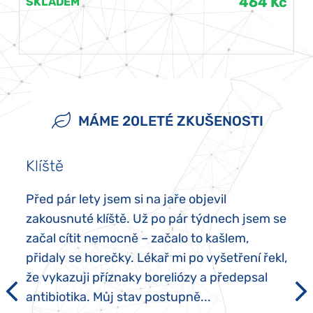
464 Kč
SKLADEM
MÁME 20LETÉ ZKUŠENOSTI
Klíště
Před pár lety jsem si na jaře objevil
zakousnuté klíště. Už po pár týdnech jsem se
začal cítit nemocně – začalo to kašlem,
přidaly se horečky. Lékař mi po vyšetření řekl,
že vykazuji příznaky boreliózy a předepsal
antibiotika. Můj stav postupně...