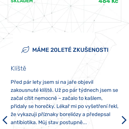
464 Kč
SKLADEM
MÁME 20LETÉ ZKUŠENOSTI
Klíště
Před pár lety jsem si na jaře objevil
zakousnuté klíště. Už po pár týdnech jsem se
začal cítit nemocně – začalo to kašlem,
přidaly se horečky. Lékař mi po vyšetření řekl,
že vykazuji příznaky boreliózy a předepsal
antibiotika. Můj stav postupně...