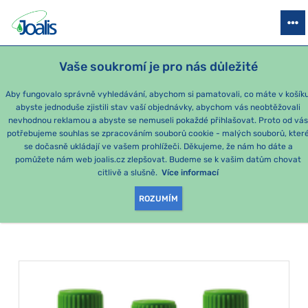
PRODUKTY
PODLE OBTÍŽÍ
SEZÓNNÍ BALÍČKY
PRO DĚTI
PO
Vaše soukromí je pro nás důležité
Aby fungovalo správně vyhledávání, abychom si pamatovali, co máte v košíku
abyste jednoduše zjistili stav vaší objednávky, abychom vás neobtěžovali
Štítná žláza
nevhodnou reklamou a abyste se nemuseli pokaždé přihlašovat. Proto od vá
potřebujeme souhlas se zpracováním souborů cookie - malých souborů, kter
se dočasně ukládají ve vašem prohlížeči. Děkujeme, že nám ho dáte a
PRODUKTY PODLE
pomůžete nám web joalis.cz zlepšovat. Budeme se k vašim datům chovat
citlivě a slušně.
Více informací
KATEGORIE
:
ŠTÍTNÁ ŽLÁZA
ROZUMÍM