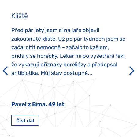
Klíště
Před pár lety jsem si na jaře objevil
zakousnuté klíště. Už po pár týdnech jsem se
začal cítit nemocně – začalo to kašlem,
přidaly se horečky. Lékař mi po vyšetření řekl,
že vykazuji příznaky boreliózy a předepsal
antibiotika. Můj stav postupně...
Pavel z Brna, 49 let
Číst dál