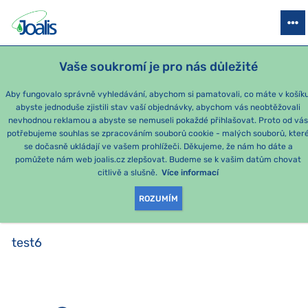
PRODUKTY
PODLE OBTÍŽÍ
SEZÓNNÍ BALÍČKY
PRO DĚTI
PO
Vaše soukromí je pro nás důležité
Aby fungovalo správně vyhledávání, abychom si pamatovali, co máte v košíku
abyste jednoduše zjistili stav vaší objednávky, abychom vás neobtěžovali
test6
nevhodnou reklamou a abyste se nemuseli pokaždé přihlašovat. Proto od vá
potřebujeme souhlas se zpracováním souborů cookie - malých souborů, kter
se dočasně ukládají ve vašem prohlížeči. Děkujeme, že nám ho dáte a
PRODUKTY PODLE
pomůžete nám web joalis.cz zlepšovat. Budeme se k vašim datům chovat
citlivě a slušně.
Více informací
KATEGORIE
:
TEST6
ROZUMÍM
test6