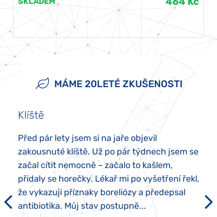
464 Kč
SKLADEM
MÁME 20LETÉ ZKUŠENOSTI
Klíště
Před pár lety jsem si na jaře objevil
zakousnuté klíště. Už po pár týdnech jsem se
začal cítit nemocně – začalo to kašlem,
přidaly se horečky. Lékař mi po vyšetření řekl,
že vykazuji příznaky boreliózy a předepsal
antibiotika. Můj stav postupně...