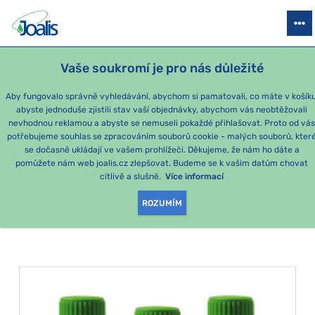
PRODUKTY
PODLE OBTÍŽÍ
SEZÓNNÍ BALÍČKY
PRO DĚTI
PO
Vaše soukromí je pro nás důležité
Aby fungovalo správně vyhledávání, abychom si pamatovali, co máte v košíku
abyste jednoduše zjistili stav vaší objednávky, abychom vás neobtěžovali
Dýchání
nevhodnou reklamou a abyste se nemuseli pokaždé přihlašovat. Proto od vá
potřebujeme souhlas se zpracováním souborů cookie - malých souborů, kter
se dočasně ukládají ve vašem prohlížeči. Děkujeme, že nám ho dáte a
PRODUKTY PODLE
pomůžete nám web joalis.cz zlepšovat. Budeme se k vašim datům chovat
citlivě a slušně.
Více informací
KATEGORIE
:
DÝCHÁNÍ
ROZUMÍM