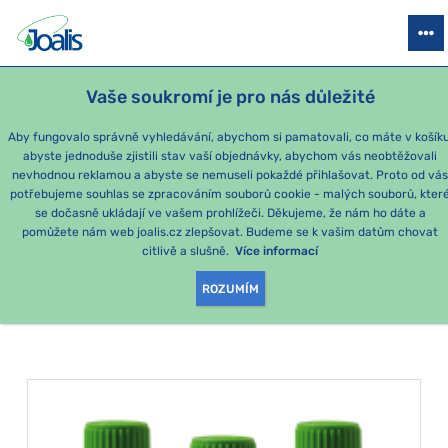
PRODUKTY
PODLE OBTÍŽÍ
SEZÓNNÍ BALÍČKY
PRO DĚTI
PO
Vaše soukromí je pro nás důležité
Aby fungovalo správně vyhledávání, abychom si pamatovali, co máte v košíku
abyste jednoduše zjistili stav vaší objednávky, abychom vás neobtěžovali
Dutiny
nevhodnou reklamou a abyste se nemuseli pokaždé přihlašovat. Proto od vá
potřebujeme souhlas se zpracováním souborů cookie - malých souborů, kter
se dočasně ukládají ve vašem prohlížeči. Děkujeme, že nám ho dáte a
PRODUKTY PODLE
pomůžete nám web joalis.cz zlepšovat. Budeme se k vašim datům chovat
citlivě a slušně.
Více informací
KATEGORIE
:
DUTINY
ROZUMÍM