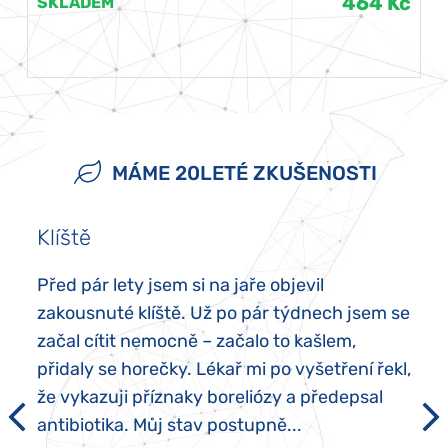
464 Kč
SKLADEM
MÁME 20LETÉ ZKUŠENOSTI
Klíště
Před pár lety jsem si na jaře objevil
zakousnuté klíště. Už po pár týdnech jsem se
začal cítit nemocně – začalo to kašlem,
přidaly se horečky. Lékař mi po vyšetření řekl,
že vykazuji příznaky boreliózy a předepsal
antibiotika. Můj stav postupně...