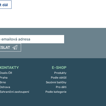
t dál
Číst dál
ESLAT
KONTAKTY
E-SHOP
Joalis ČR
Produkty
Praha
Podle obtíží
Brno
Sezónní balíčky
Ostrava
Pro děti
Zahraniční zastoupení
Podle kategorie