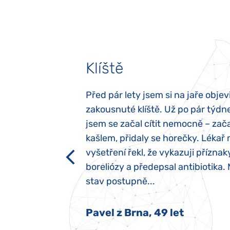
Klíště
elých třech letech
Před pár lety jsem si na jaře objevi
atypický autismus.
zakousnuté klíště. Už po pár týdn
evily hned po
jsem se začal cítit nemocně – zača
ěla sací reflex,
kašlem, přidaly se horečky. Lékař 
h dětí“ vrozený.
vyšetření řekl, že vykazuji příznak
y jsme ji museli
boreliózy a předepsal antibiotika.
stav postupně...
 Nový Jičín
Pavel z Brna, 49 let