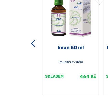
-grata 50 ml
Imun 50 ml
Imunitní systém
464 Kč
464 Kč
EM
SKLADEM