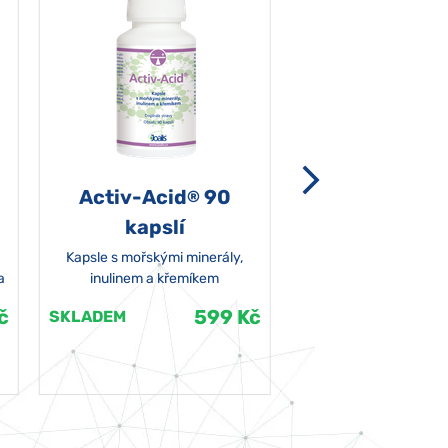
Activ-Acid
90
Non-grata 5
®
kapslí
Kapsle s mořskými minerály,
a
inulinem a křemíkem
č
599 Kč
SKLADEM
SKLADEM