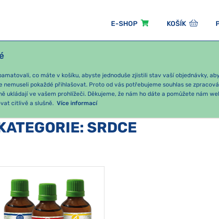
E-SHOP
KOŠÍK
é
ÓNNÍ BALÍČKY
PRO DĚTI
PODLE KATEGORIE
matovali, co máte v košíku, abyste jednoduše zjistili stav vaší objednávky, a
e nemuseli pokaždé přihlašovat. Proto od vás potřebujeme souhlas se zpracov
ně ukládají ve vašem prohlížeči. Děkujeme, že nám ho dáte a pomůžete nám we
at citlivě a slušně.
Více informací
KATEGORIE
:
SRDCE