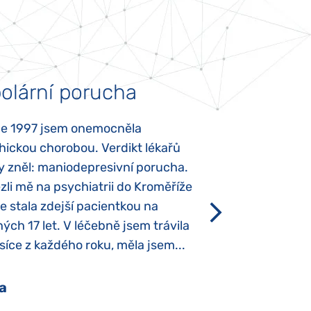
olární porucha
Autismus
ce 1997 jsem onemocněla
Mojí dcerce byl v
hickou chorobou. Verdikt lékařů
diagnostikován tz
y zněl: maniodepresivní porucha.
První příznaky se
li mě na psychiatrii do Kroměříže
narození, Rozálka 
se stala zdejší pacientkou na
který je u „normál
ých 17 let. V léčebně jsem trávila
Po půl roce života
íce z každého roku, měla jsem...
krmit odstříkaným
a
Pavlína Pešato