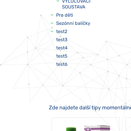
VYLUČOVACÍ
SOUSTAVA
Pro děti
Sezónní balíčky
test2
test3
test4
test5
test6
Zde najdete další tipy momentáln