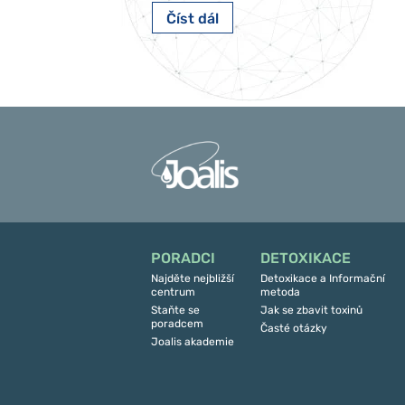
Číst dál
PORADCI
DETOXIKACE
Najděte nejbližší
Detoxikace a Informační
centrum
metoda
Staňte se
Jak se zbavit toxinů
poradcem
Časté otázky
Joalis akademie