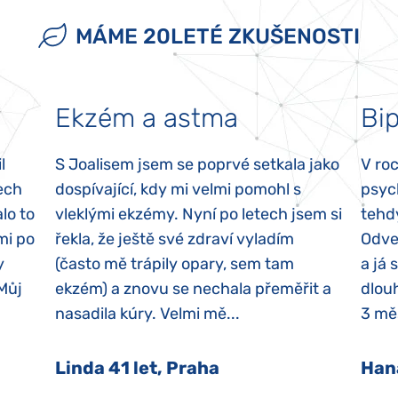
MÁME 20LETÉ ZKUŠENOSTI
Ekzém a astma
Bip
l
S Joalisem jsem se poprvé setkala jako
V ro
ech
dospívající, kdy mi velmi pomohl s
psyc
lo to
vleklými ekzémy. Nyní po letech jsem si
tehd
mi po
řekla, že ještě své zdraví vyladím
Odvez
y
(často mě trápily opary, sem tam
a já 
 Můj
ekzém) a znovu se nechala přeměřit a
dlouh
nasadila kúry. Velmi mě...
3 měs
Linda 41 let, Praha
Han