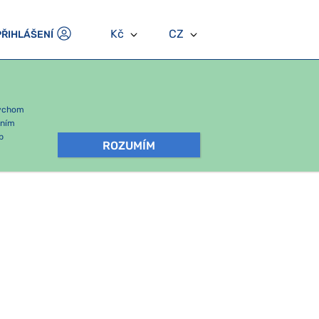
Kč
CZ
PŘIHLÁŠENÍ
bychom
áním
b
ROZUMÍM