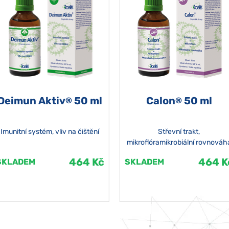
Deimun Aktiv
50 ml
Calon
50 ml
®
®
Imunitní systém, vliv na čištění
Střevní trakt,
mikroflóramikrobiální rovnováh
464 Kč
464 K
SKLADEM
SKLADEM