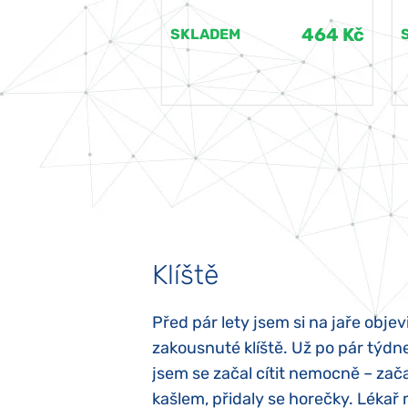
464 Kč
464 Kč
EM
SKLADEM
Klíště
elých třech letech
Před pár lety jsem si na jaře objevi
atypický autismus.
zakousnuté klíště. Už po pár týdn
evily hned po
jsem se začal cítit nemocně – zača
ěla sací reflex,
kašlem, přidaly se horečky. Lékař 