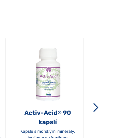
Activ-Acid
90
Non-grata 5
®
kapslí
Kapsle s mořskými minerály,
a
inulinem a křemíkem