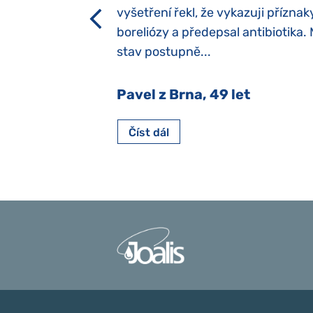
h dětí“ vrozený.
vyšetření řekl, že vykazuji příznak
y jsme ji museli
boreliózy a předepsal antibiotika.
stav postupně...
 Nový Jičín
Pavel z Brna, 49 let
Číst dál