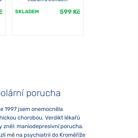
č
599 Kč
SKLADEM
SKLADEM
olární porucha
Autismus
ce 1997 jsem onemocněla
Mojí dcerce byl v
hickou chorobou. Verdikt lékařů
diagnostikován tz
y zněl: maniodepresivní porucha.
První příznaky se
li mě na psychiatrii do Kroměříže
narození, Rozálka 