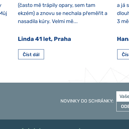
y
(často mě trápily opary, sem tam
a já 
 Můj
ekzém) a znovu se nechala přeměřit a
dlouh
nasadila kúry. Velmi mě...
3 měs
Linda 41 let, Praha
Han
Číst dál
Čís
NOVINKY DO SCHRÁNKY
:
OD