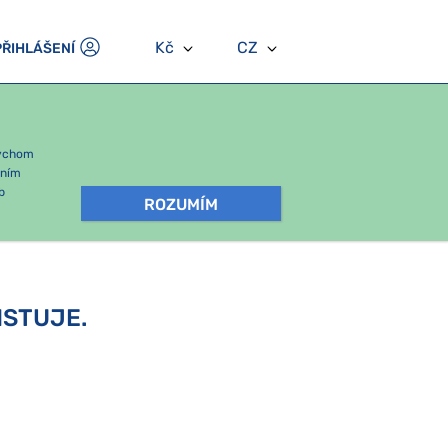
Kč
CZ
PŘIHLÁŠENÍ
bychom
áním
b
ROZUMÍM
ISTUJE.