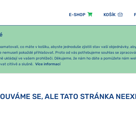
E-SHOP
KOŠÍK
é
ÓNNÍ BALÍČKY
PRO DĚTI
PODLE KATEGORIE
matovali, co máte v košíku, abyste jednoduše zjistili stav vaší objednávky, a
e nemuseli pokaždé přihlašovat. Proto od vás potřebujeme souhlas se zpracov
ně ukládají ve vašem prohlížeči. Děkujeme, že nám ho dáte a pomůžete nám we
at citlivě a slušně.
Více informací
OUVÁME SE, ALE TATO STRÁNKA NEEX