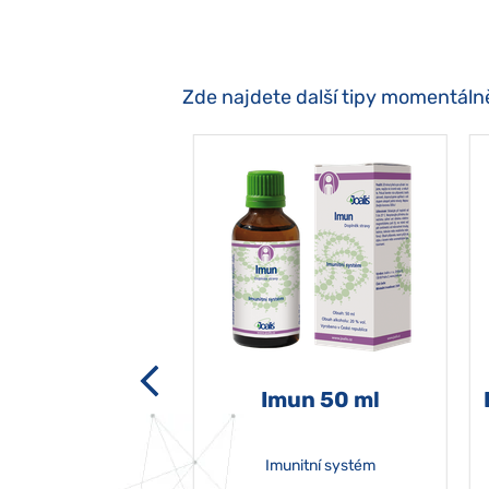
Zde najdete další tipy momentáln
-grata 50 ml
Imun 50 ml
Imunitní systém