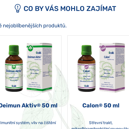
CO BY VÁS MOHLO ZAJÍMAT
ě nejoblíbenějších produktů.
Deimun Aktiv
50 ml
Calon
50 ml
®
®
Imunitní systém, vliv na čištění
Střevní trakt,
mikroflóramikrobiální rovnováh