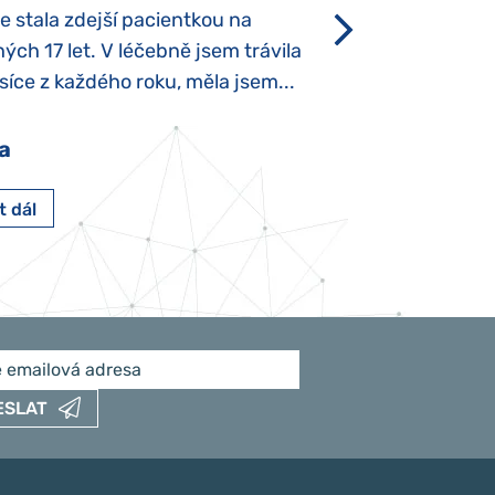
se stala zdejší pacientkou na
který je u „normál
ých 17 let. V léčebně jsem trávila
Po půl roce života
íce z každého roku, měla jsem...
krmit odstříkaným
a
Pavlína Pešato
t dál
Číst dál
ESLAT