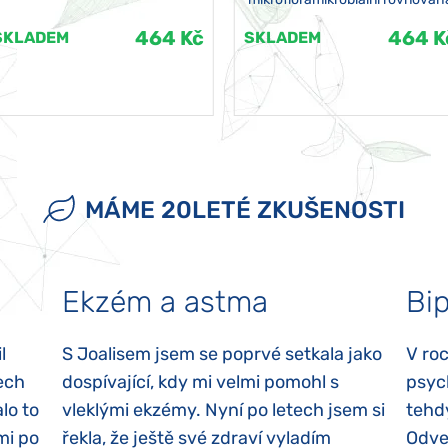
464 Kč
464 K
SKLADEM
SKLADEM
MÁME 20LETÉ ZKUŠENOSTI
Ekzém a astma
Bip
l
S Joalisem jsem se poprvé setkala jako
V ro
ech
dospívající, kdy mi velmi pomohl s
psyc
lo to
vleklými ekzémy. Nyní po letech jsem si
tehd
mi po
řekla, že ještě své zdraví vyladím
Odvez