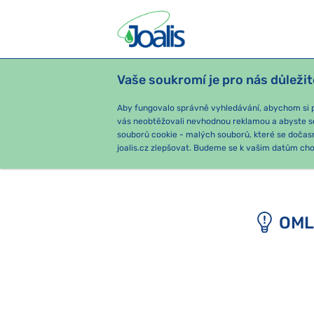
Vaše soukromí je pro nás důležit
PRODUKTY
PODLE OBTÍŽÍ
SEZ
Aby fungovalo správně vyhledávání, abychom si pa
vás neobtěžovali nevhodnou reklamou a abyste s
souborů cookie - malých souborů, které se dočas
joalis.cz zlepšovat. Budeme se k vašim datům chov
OML