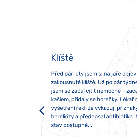
Klíště
elých třech letech
Před pár lety jsem si na jaře objevi
atypický autismus.
zakousnuté klíště. Už po pár týdn
evily hned po
jsem se začal cítit nemocně – zača
ěla sací reflex,
kašlem, přidaly se horečky. Lékař 
h dětí“ vrozený.
vyšetření řekl, že vykazuji příznak
y jsme ji museli
boreliózy a předepsal antibiotika.
stav postupně...