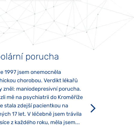
olární porucha
Autismus
ce 1997 jsem onemocněla
Mojí dcerce byl v
hickou chorobou. Verdikt lékařů
diagnostikován tz
y zněl: maniodepresivní porucha.
První příznaky se
li mě na psychiatrii do Kroměříže
narození, Rozálka 
se stala zdejší pacientkou na
který je u „normál
ých 17 let. V léčebně jsem trávila
Po půl roce života
íce z každého roku, měla jsem...
krmit odstříkaným