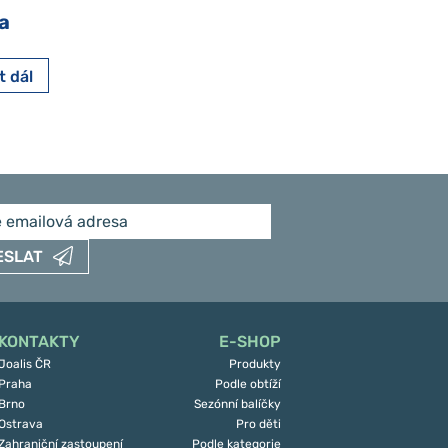
a
Pavlína Pešato
t dál
Číst dál
ESLAT
KONTAKTY
E-SHOP
Joalis ČR
Produkty
Praha
Podle obtíží
Brno
Sezónní balíčky
Ostrava
Pro děti
Zahraniční zastoupení
Podle kategorie