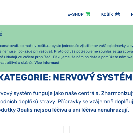
E-SHOP
KOŠÍK
é
ÓNNÍ BALÍČKY
PRO DĚTI
PODLE KATEGORIE
matovali, co máte v košíku, abyste jednoduše zjistili stav vaší objednávky, a
e nemuseli pokaždé přihlašovat. Proto od vás potřebujeme souhlas se zpracov
ně ukládají ve vašem prohlížeči. Děkujeme, že nám ho dáte a pomůžete nám we
at citlivě a slušně.
Více informací
KATEGORIE
:
NERVOVÝ SYSTÉM
vový systém funguje jako naše centrála. Zharmonizujte
rodních doplňků stravy. Přípravky se vzájemně doplňují 
dutky Joalis nejsou léčiva a ani léčiva nenahrazují.