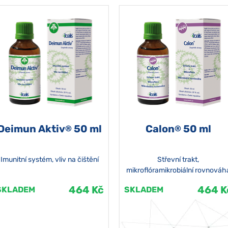
Deimun Aktiv
50 ml
Calon
50 ml
®
®
Imunitní systém, vliv na čištění
Střevní trakt,
mikroflóramikrobiální rovnováh
464 Kč
464 K
SKLADEM
SKLADEM