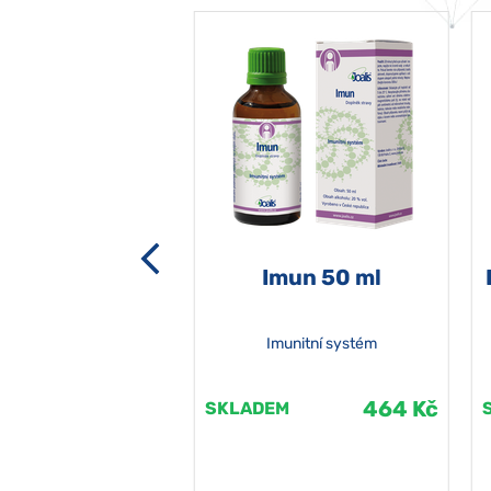
-grata 50 ml
Imun 50 ml
Imunitní systém
464 Kč
464 Kč
EM
SKLADEM