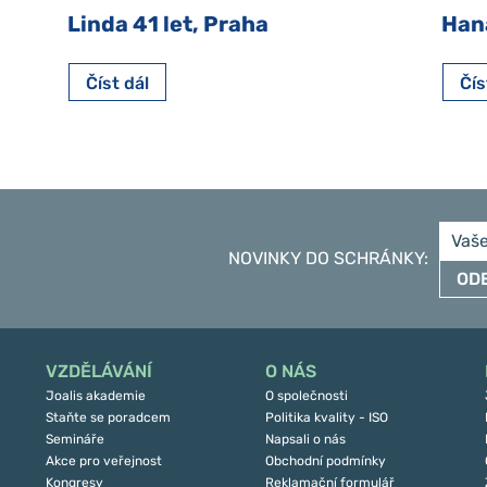
Linda 41 let, Praha
Han
Číst dál
Čís
NOVINKY DO SCHRÁNKY
:
OD
VZDĚLÁVÁNÍ
O NÁS
Joalis akademie
O společnosti
Staňte se poradcem
Politika kvality - ISO
Semináře
Napsali o nás
Akce pro veřejnost
Obchodní podmínky
Kongresy
Reklamační formulář