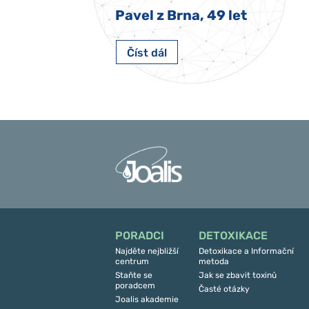
 Nový Jičín
Pavel z Brna, 49 let
Číst dál
PORADCI
DETOXIKACE
Najděte nejbližší
Detoxikace a Informační
centrum
metoda
Staňte se
Jak se zbavit toxinů
poradcem
Časté otázky
Joalis akademie