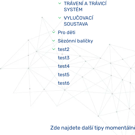
TRÁVENÍ A TRÁVICÍ
SYSTÉM
VYLUČOVACÍ
SOUSTAVA
Pro děti
Sezónní balíčky
test2
test3
test4
test5
test6
Zde najdete další tipy momentáln