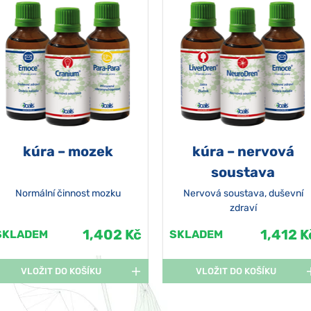
kúra – mozek
kúra – nervová
soustava
Normální činnost mozku
Nervová soustava, duševní
zdraví
1,402 Kč
1,412 K
SKLADEM
SKLADEM
VLOŽIT DO KOŠÍKU
VLOŽIT DO KOŠÍKU