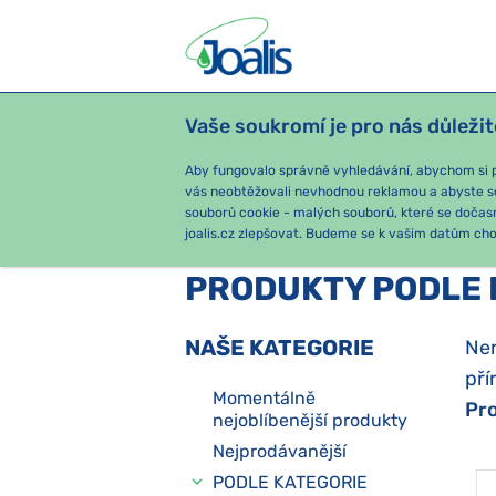
Vaše soukromí je pro nás důležit
PRODUKTY
PODLE OBTÍŽÍ
SEZ
Aby fungovalo správně vyhledávání, abychom si pa
vás neobtěžovali nevhodnou reklamou a abyste s
souborů cookie - malých souborů, které se dočas
joalis.cz zlepšovat. Budeme se k vašim datům chov
PRODUKTY PODLE 
NAŠE KATEGORIE
Ner
pří
Momentálně
Pro
nejoblíbenější produkty
Nejprodávanější
PODLE KATEGORIE