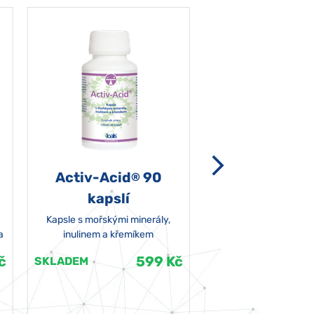
Activ-Acid
90
Non-grata 5
®
kapslí
Kapsle s mořskými minerály,
a
inulinem a křemíkem
č
599 Kč
SKLADEM
SKLADEM