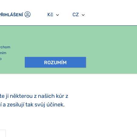
Kč
CZ
PŘIHLÁŠENÍ
bychom
áním
b
ROZUMÍM
 ji některou z našich kúr z
a zesilují tak svůj účinek.