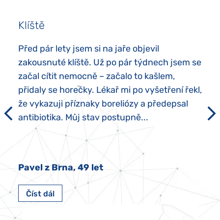
Klíště
Před pár lety jsem si na jaře objevil
zakousnuté klíště. Už po pár týdnech jsem se
začal cítit nemocně – začalo to kašlem,
přidaly se horečky. Lékař mi po vyšetření řekl,
že vykazuji příznaky boreliózy a předepsal
antibiotika. Můj stav postupně...
Pavel z Brna, 49 let
Číst dál