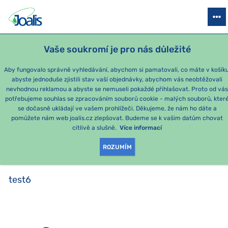
PRODUKTY
PODLE OBTÍŽÍ
SEZÓNNÍ BALÍČKY
PRO DĚTI
PO
Vaše soukromí je pro nás důležité
Aby fungovalo správně vyhledávání, abychom si pamatovali, co máte v košíku
abyste jednoduše zjistili stav vaší objednávky, abychom vás neobtěžovali
test6
nevhodnou reklamou a abyste se nemuseli pokaždé přihlašovat. Proto od vá
potřebujeme souhlas se zpracováním souborů cookie - malých souborů, kter
se dočasně ukládají ve vašem prohlížeči. Děkujeme, že nám ho dáte a
PRODUKTY PODLE
pomůžete nám web joalis.cz zlepšovat. Budeme se k vašim datům chovat
citlivě a slušně.
Více informací
KATEGORIE
:
TEST6
ROZUMÍM
test6