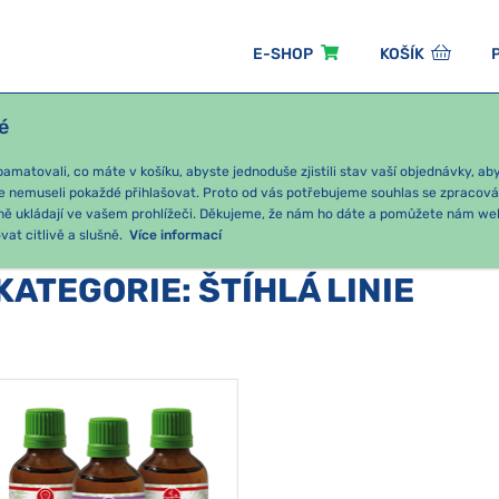
E-SHOP
KOŠÍK
é
ÓNNÍ BALÍČKY
PRO DĚTI
PODLE KATEGORIE
matovali, co máte v košíku, abyste jednoduše zjistili stav vaší objednávky, a
e nemuseli pokaždé přihlašovat. Proto od vás potřebujeme souhlas se zpracov
ně ukládají ve vašem prohlížeči. Děkujeme, že nám ho dáte a pomůžete nám we
at citlivě a slušně.
Více informací
KATEGORIE
:
ŠTÍHLÁ LINIE