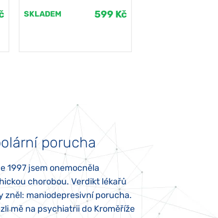
č
599 Kč
SKLADEM
SKLADEM
olární porucha
Autismus
ce 1997 jsem onemocněla
Mojí dcerce byl v
hickou chorobou. Verdikt lékařů
diagnostikován tz
y zněl: maniodepresivní porucha.
První příznaky se
li mě na psychiatrii do Kroměříže
narození, Rozálka 