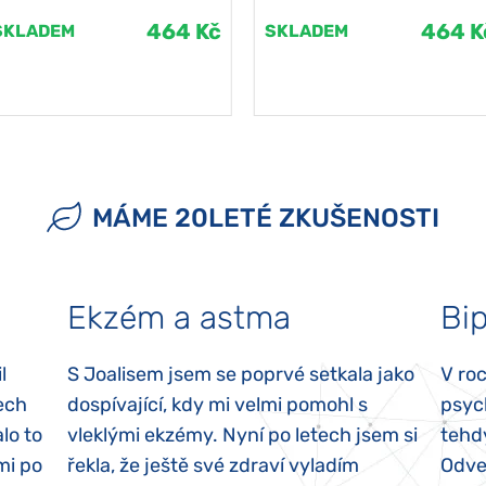
464 Kč
464 K
SKLADEM
SKLADEM
MÁME 20LETÉ ZKUŠENOSTI
Ekzém a astma
Bip
l
S Joalisem jsem se poprvé setkala jako
V ro
ech
dospívající, kdy mi velmi pomohl s
psyc
lo to
vleklými ekzémy. Nyní po letech jsem si
tehd
mi po
řekla, že ještě své zdraví vyladím
Odvez