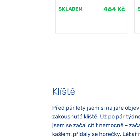
464 Kč
464 Kč
EM
SKLADEM
Klíště
elých třech letech
Před pár lety jsem si na jaře objevi
atypický autismus.
zakousnuté klíště. Už po pár týdn
evily hned po
jsem se začal cítit nemocně – zača
ěla sací reflex,
kašlem, přidaly se horečky. Lékař 