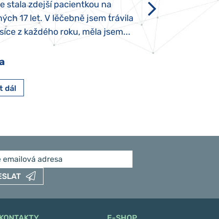
se stala zdejší pacientkou na
který je u „normál
ých 17 let. V léčebně jsem trávila
Po půl roce života
íce z každého roku, měla jsem...
krmit odstříkaným
a
Pavlína Pešato
t dál
Číst dál
ESLAT
KONTAKTY
E-SHOP