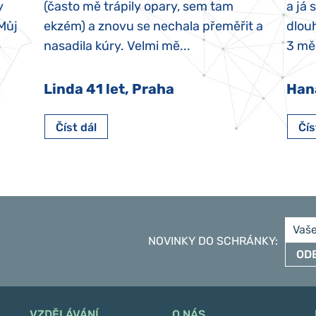
y
(často mě trápily opary, sem tam
a já 
 Můj
ekzém) a znovu se nechala přeměřit a
dlouh
nasadila kúry. Velmi mě...
3 měs
Linda 41 let, Praha
Han
Číst dál
Čís
NOVINKY DO SCHRÁNKY
:
OD
VZDĚLÁVÁNÍ
O NÁS