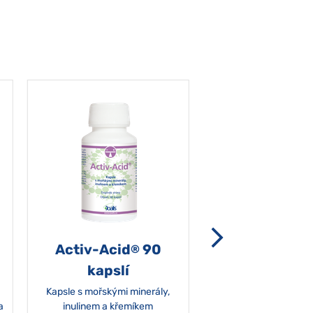
Activ-Acid
90
Non-grata 5
®
kapslí
Kapsle s mořskými minerály,
a
inulinem a křemíkem