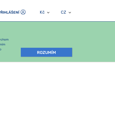
Kč
CZ
PŘIHLÁŠENÍ
bychom
áním
b
ROZUMÍM