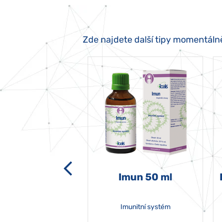
Zde najdete další tipy momentáln
-grata 50 ml
Imun 50 ml
Imunitní systém