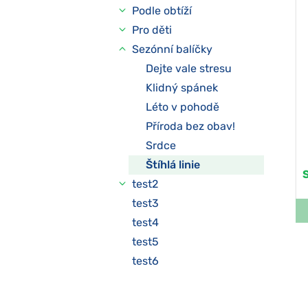
Podle obtíží
Pro děti
Sezónní balíčky
Dejte vale stresu
Klidný spánek
Léto v pohodě
Příroda bez obav!
Srdce
Štíhlá linie
test2
test3
test4
test5
test6