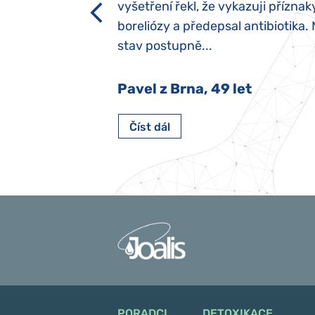
h dětí“ vrozený.
vyšetření řekl, že vykazuji příznak
y jsme ji museli
boreliózy a předepsal antibiotika.
stav postupně...
 Nový Jičín
Pavel z Brna, 49 let
Číst dál
PORADCI
DETOXIKACE