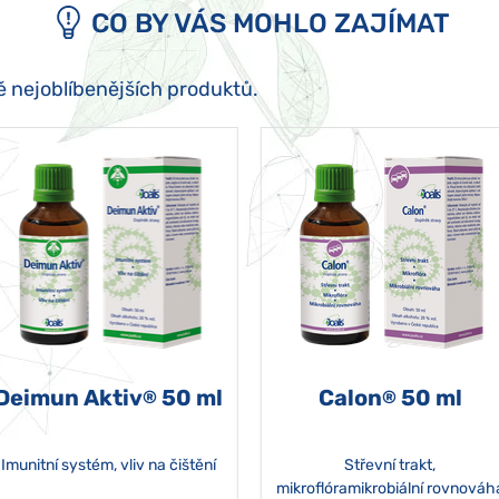
CO BY VÁS MOHLO ZAJÍMAT
ě nejoblíbenějších produktů.
Deimun Aktiv
50 ml
Calon
50 ml
®
®
Imunitní systém, vliv na čištění
Střevní trakt,
mikroflóramikrobiální rovnováh