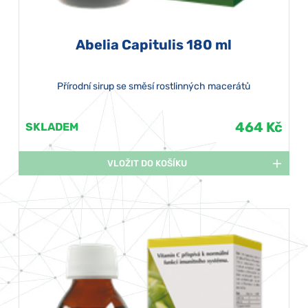
Abelia Capitulis 180 ml
Přírodní sirup se směsí rostlinných macerátů
464 Kč
SKLADEM
VLOŽIT DO KOŠÍKU