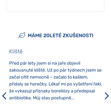
MÁME 20LETÉ ZKUŠENOSTI
Klíště
Před pár lety jsem si na jaře objevil
zakousnuté klíště. Už po pár týdnech jsem se
začal cítit nemocně – začalo to kašlem,
přidaly se horečky. Lékař mi po vyšetření řekl,
že vykazuji příznaky boreliózy a předepsal
antibiotika. Můj stav postupně...