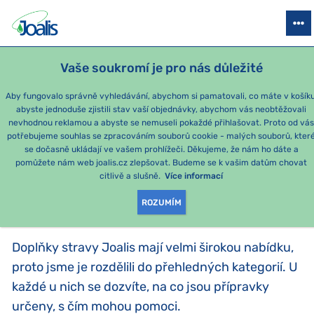
PRODUKTY
PODLE OBTÍŽÍ
SEZÓNNÍ BALÍČKY
PRO DĚTI
PO
Vaše soukromí je pro nás důležité
Aby fungovalo správně vyhledávání, abychom si pamatovali, co máte v košíku
abyste jednoduše zjistili stav vaší objednávky, abychom vás neobtěžovali
PODLE KATEGORIE
nevhodnou reklamou a abyste se nemuseli pokaždé přihlašovat. Proto od vá
potřebujeme souhlas se zpracováním souborů cookie - malých souborů, kter
se dočasně ukládají ve vašem prohlížeči. Děkujeme, že nám ho dáte a
PRODUKTY PODLE
pomůžete nám web joalis.cz zlepšovat. Budeme se k vašim datům chovat
citlivě a slušně.
Více informací
KATEGORIE
:
PODLE KATEGORIE
ROZUMÍM
Doplňky stravy Joalis mají velmi širokou nabídku,
proto jsme je rozdělili do přehledných kategorií. U
každé u nich se dozvíte, na co jsou přípravky
určeny, s čím mohou pomoci.