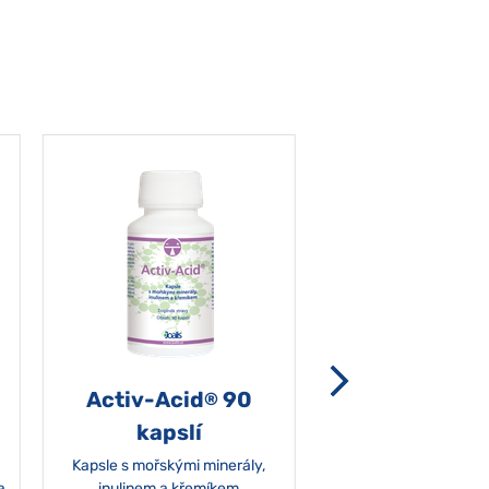
Activ-Acid
90
Non-grata 5
®
kapslí
Kapsle s mořskými minerály,
a
inulinem a křemíkem