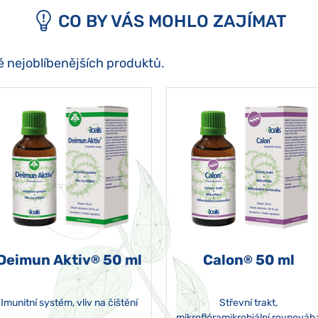
CO BY VÁS MOHLO ZAJÍMAT
ě nejoblíbenějších produktů.
Deimun Aktiv
50 ml
Calon
50 ml
®
®
Imunitní systém, vliv na čištění
Střevní trakt,
mikroflóramikrobiální rovnováh