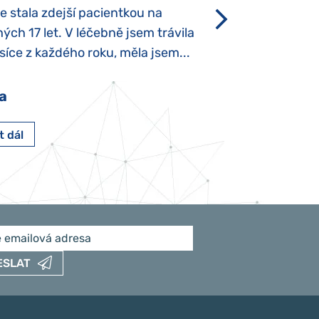
se stala zdejší pacientkou na
který je u „normál
ých 17 let. V léčebně jsem trávila
Po půl roce života
íce z každého roku, měla jsem...
krmit odstříkaným
a
Pavlína Pešato
t dál
Číst dál
ESLAT