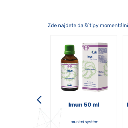
Zde najdete další tipy momentáln
-grata 50 ml
Imun 50 ml
Imunitní systém