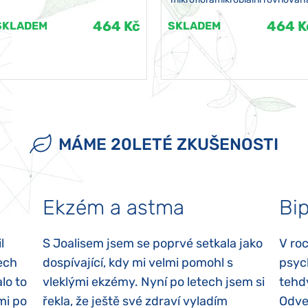
464 Kč
464 K
SKLADEM
SKLADEM
MÁME 20LETÉ ZKUŠENOSTI
Ekzém a astma
Bip
l
S Joalisem jsem se poprvé setkala jako
V ro
ech
dospívající, kdy mi velmi pomohl s
psyc
lo to
vleklými ekzémy. Nyní po letech jsem si
tehd
mi po
řekla, že ještě své zdraví vyladím
Odvez