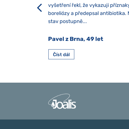
h dětí“ vrozený.
vyšetření řekl, že vykazuji příznak
y jsme ji museli
boreliózy a předepsal antibiotika.
stav postupně...
 Nový Jičín
Pavel z Brna, 49 let
Číst dál