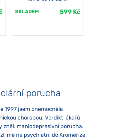
č
599 Kč
SKLADEM
SKLADEM
olární porucha
Autismus
ce 1997 jsem onemocněla
Mojí dcerce byl v
hickou chorobou. Verdikt lékařů
diagnostikován tz
y zněl: maniodepresivní porucha.
První příznaky se
li mě na psychiatrii do Kroměříže
narození, Rozálka 