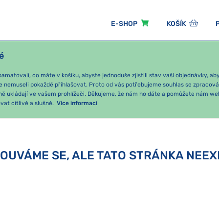
E-SHOP
KOŠÍK
é
ÓNNÍ BALÍČKY
PRO DĚTI
PODLE KATEGORIE
matovali, co máte v košíku, abyste jednoduše zjistili stav vaší objednávky, a
e nemuseli pokaždé přihlašovat. Proto od vás potřebujeme souhlas se zpracov
ně ukládají ve vašem prohlížeči. Děkujeme, že nám ho dáte a pomůžete nám we
at citlivě a slušně.
Více informací
OUVÁME SE, ALE TATO STRÁNKA NEEX