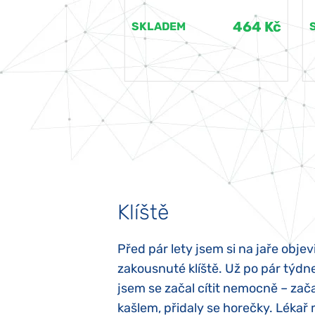
464 Kč
464 Kč
EM
SKLADEM
Klíště
elých třech letech
Před pár lety jsem si na jaře objevi
atypický autismus.
zakousnuté klíště. Už po pár týdn
evily hned po
jsem se začal cítit nemocně – zača
ěla sací reflex,
kašlem, přidaly se horečky. Lékař 