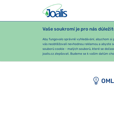
Vaše soukromí je pro nás důležit
PRODUKTY
PODLE OBTÍŽÍ
SEZ
Aby fungovalo správně vyhledávání, abychom si pa
vás neobtěžovali nevhodnou reklamou a abyste s
souborů cookie - malých souborů, které se dočas
joalis.cz zlepšovat. Budeme se k vašim datům chov
OML