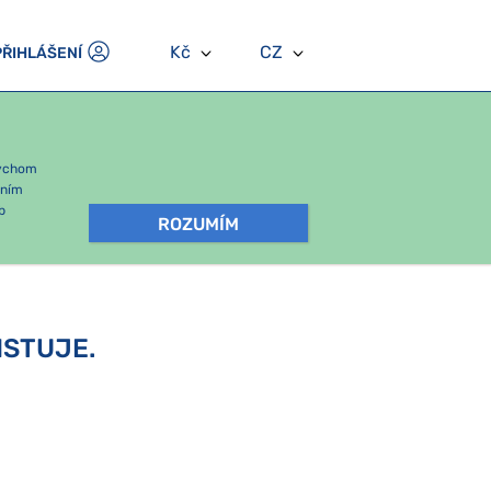
Kč
CZ
PŘIHLÁŠENÍ
bychom
áním
b
ROZUMÍM
ISTUJE.