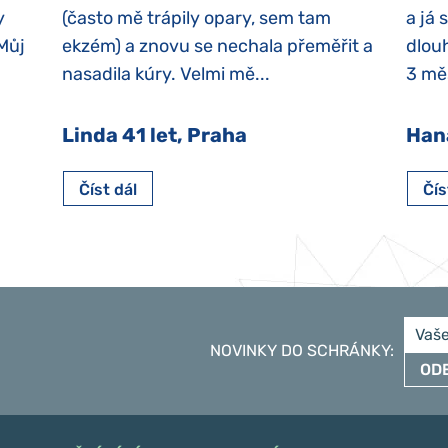
y
(často mě trápily opary, sem tam
a já 
 Můj
ekzém) a znovu se nechala přeměřit a
dlouh
nasadila kúry. Velmi mě...
3 měs
Linda 41 let, Praha
Han
Číst dál
Čís
NOVINKY DO SCHRÁNKY
:
OD