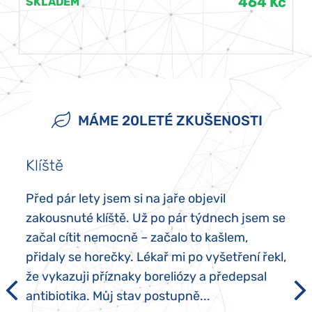
464 Kč
SKLADEM
MÁME 20LETÉ ZKUŠENOSTI
Klíště
Před pár lety jsem si na jaře objevil
zakousnuté klíště. Už po pár týdnech jsem se
začal cítit nemocně – začalo to kašlem,
přidaly se horečky. Lékař mi po vyšetření řekl,
že vykazuji příznaky boreliózy a předepsal
antibiotika. Můj stav postupně...