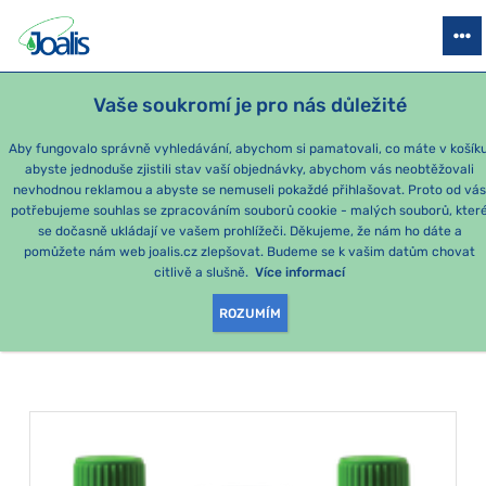
PRODUKTY
PODLE OBTÍŽÍ
SEZÓNNÍ BALÍČKY
PRO DĚTI
PO
Vaše soukromí je pro nás důležité
Aby fungovalo správně vyhledávání, abychom si pamatovali, co máte v košíku
abyste jednoduše zjistili stav vaší objednávky, abychom vás neobtěžovali
Léto v pohodě
nevhodnou reklamou a abyste se nemuseli pokaždé přihlašovat. Proto od vá
potřebujeme souhlas se zpracováním souborů cookie - malých souborů, kter
se dočasně ukládají ve vašem prohlížeči. Děkujeme, že nám ho dáte a
PRODUKTY PODLE
pomůžete nám web joalis.cz zlepšovat. Budeme se k vašim datům chovat
citlivě a slušně.
Více informací
KATEGORIE
:
LÉTO V POHODĚ
ROZUMÍM